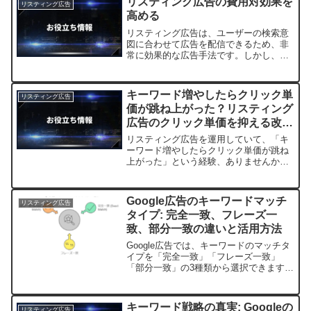
リスティング広告の費用対効果を
リスティング広告
高める
リスティング広告は、ユーザーの検索意
図に合わせて広告を配信できるため、非
常に効果的な広告手法です。しかし、費
用対効果を最大限に引き出すには、いく
つかのポイントに気をつける必要があり
ます。リスティング広告の基本リスティ
キーワード増やしたらクリック単
リスティング広告
ング広告とは、ユーザーの...
価が跳ね上がった？リスティング
広告のクリック単価を抑える改善
策
リスティング広告を運用していて、「キ
ーワード増やしたらクリック単価が跳ね
上がった」という経験、ありませんか？
広告の効果を高めようとキーワードを追
加したのに、クリック単価が急上昇して
予算が圧迫される…広告運用者なら共感
Google広告のキーワードマッチ
リスティング広告
しかない「あるある」です...
タイプ: 完全一致、フレーズ一
致、部分一致の違いと活用方法
Google広告では、キーワードのマッチタ
イプを「完全一致」「フレーズ一致」
「部分一致」の3種類から選択できます。
それぞれのマッチタイプには特徴があ
り、広告配信の精度や効果に影響しま
す。完全一致: ユーザーの検索クエリが
キーワード戦略の真実: Googleの
リスティング広告