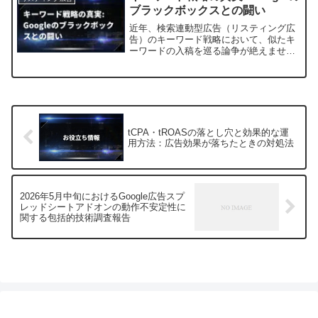
キーワードと完全に一...
ブラックボックスとの闘い
近年、検索連動型広告（リスティング広
告）のキーワード戦略において、似たキ
ーワードの入稿を巡る論争が絶えませ
ん。一部は「似たキーワードは無駄だ」
と主張する一方で、私は積極的に似たキ
ーワードを入稿する派です。なぜなら、
Googleがどのように拡...
tCPA・tROASの落とし穴と効果的な運
用方法：広告効果が落ちたときの対処法
2026年5月中旬におけるGoogle広告スプ
レッドシートアドオンの動作不安定性に
関する包括的技術調査報告