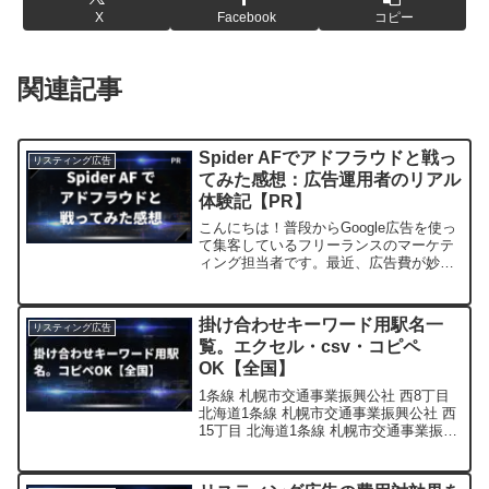
X
Facebook
コピー
関連記事
Spider AFでアドフラウドと戦っ
リスティング広告
てみた感想：広告運用者のリアル
体験記【PR】
こんにちは！普段からGoogle広告を使っ
て集客しているフリーランスのマーケテ
ィング担当者です。最近、広告費が妙に
早く溶けるなぁ…と感じていたところ、
「アドフラウド」という言葉を知り、対
策ツール「Spider AF」を導入してみまし
掛け合わせキーワード用駅名一
リスティング広告
た。今回...
覧。エクセル・csv・コピペ
OK【全国】
1条線 札幌市交通事業振興公社 西8丁目
北海道1条線 札幌市交通事業振興公社 西
15丁目 北海道1条線 札幌市交通事業振興
公社 西4丁目 北海道1条線 札幌市交通事
業振興公社 中央区役所前 北海道海峡線
北海道旅客鉄道 木古内 北海道釧網...