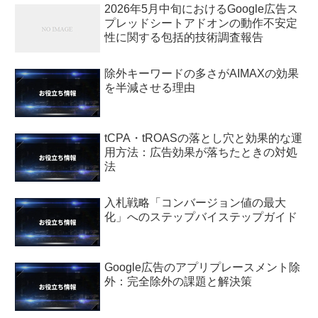
2026年5月中旬におけるGoogle広告ス
プレッドシートアドオンの動作不安定
性に関する包括的技術調査報告
除外キーワードの多さがAIMAXの効果
を半減させる理由
tCPA・tROASの落とし穴と効果的な運
用方法：広告効果が落ちたときの対処
法
入札戦略「コンバージョン値の最大
化」へのステップバイステップガイド
Google広告のアプリプレースメント除
外：完全除外の課題と解決策