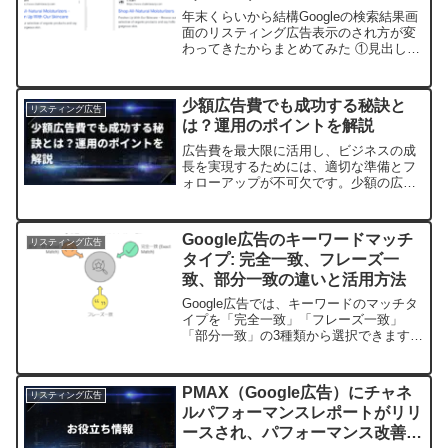
年末くらいから結構Googleの検索結果画
面のリスティング広告表示のされ方が変
わってきたからまとめてみた ①見出しが
１つだけの表示 見出しが１つだけ表示さ
れて、見出し２は説明文冒頭に表示され
ることがある。パフォーマンスの改善が
少額広告費でも成功する秘訣と
リスティング広告
見込まれる場合...
は？運用のポイントを解説
広告費を最大限に活用し、ビジネスの成
長を実現するためには、適切な準備とフ
ォローアップが不可欠です。少額の広告
費でも成功を収めるためには、知人や副
業としての広告運用を含む様々な戦略を
駆使する必要があります。少額広告費の
Google広告のキーワードマッチ
リスティング広告
課題と克服策少額の広告費...
タイプ: 完全一致、フレーズ一
致、部分一致の違いと活用方法
Google広告では、キーワードのマッチタ
イプを「完全一致」「フレーズ一致」
「部分一致」の3種類から選択できます。
それぞれのマッチタイプには特徴があ
り、広告配信の精度や効果に影響しま
す。完全一致: ユーザーの検索クエリが
PMAX（Google広告）にチャネ
リスティング広告
キーワードと完全に一...
ルパフォーマンスレポートがリリ
ースされ、パフォーマンス改善を