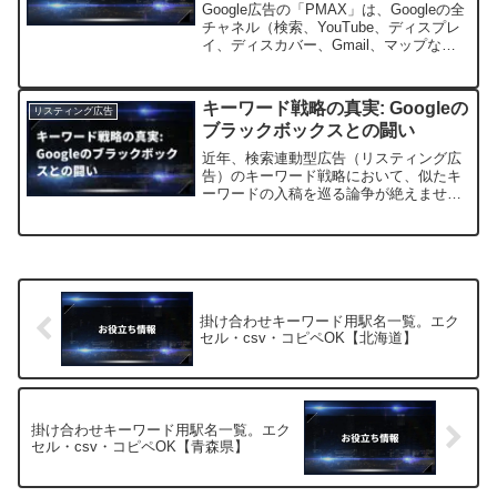
加速！新アップデートを活用した
Google広告の「PMAX」は、Googleの全
戦略と注意点【2025/5】
チャネル（検索、YouTube、ディスプレ
イ、ディスカバー、Gmail、マップな
ど）を活用し、AIによる自動最適化で広
告成果を最大化する強力なキャンペーン
タイプです。しかし、「どのチャネル
キーワード戦略の真実: Googleの
リスティング広告
が...
ブラックボックスとの闘い
近年、検索連動型広告（リスティング広
告）のキーワード戦略において、似たキ
ーワードの入稿を巡る論争が絶えませ
ん。一部は「似たキーワードは無駄だ」
と主張する一方で、私は積極的に似たキ
ーワードを入稿する派です。なぜなら、
Googleがどのように拡...
掛け合わせキーワード用駅名一覧。エク
セル・csv・コピペOK【北海道】
掛け合わせキーワード用駅名一覧。エク
セル・csv・コピペOK【青森県】