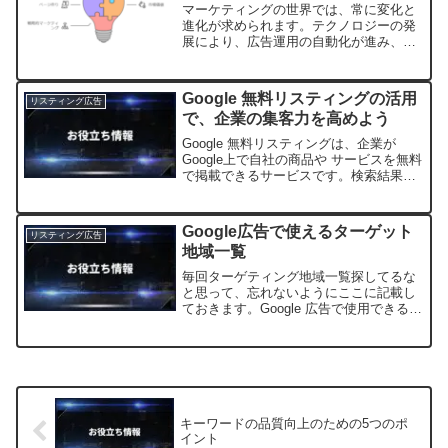
マーケティングの世界では、常に変化と
進化が求められます。テクノロジーの発
展により、広告運用の自動化が進み、AI
の活用が当たり前になってきた今日、広
告運用者の役割も大きく変わりつつあり
ます。そんな中、私たち事業会社のマー
Google 無料リスティングの活用
リスティング広告
ケターが当たり前のよう...
で、企業の集客力を高めよう
Google 無料リスティングは、企業が
Google上で自社の商品や サービスを無料
で掲載できるサービスです。検索結果や
ショッピングタブ、YouTube、Google レ
ンズなど、Googleのさまざまなプラット
フォームで自社の情報を表示さ...
Google広告で使えるターゲット
リスティング広告
地域一覧
毎回ターゲティング地域一覧探してるな
と思って、忘れないようにここに記載し
ておきます。Google 広告で使用できるす
べてのターゲット地域（国、都市、地域
など）は、Google Ads API ドキュメント
のターゲット一覧でご確認いただけま
す...
キーワードの品質向上のための5つのポ
イント