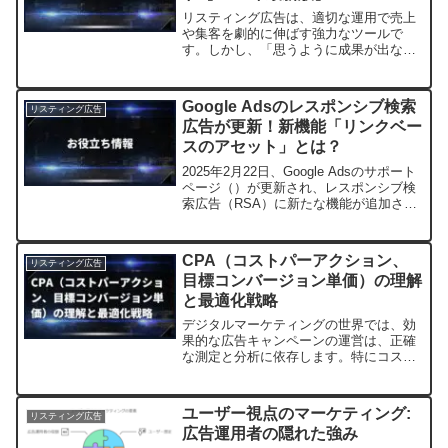
リスティング広告は、適切な運用で売上
や集客を劇的に伸ばす強力なツールで
す。しかし、「思うように成果が出な
い」「広告費がムダになっている」と感
じる方も多いのではないでしょうか？こ
の記事では、飲食店やECサイトなど多様
Google Adsのレスポンシブ検索
リスティング広告
な業界の成功事例を紹介し、...
広告が更新！新機能「リンクベー
スのアセット」とは？
2025年2月22日、Google Adsのサポート
ページ（）が更新され、レスポンシブ検
索広告（RSA）に新たな機能が追加され
ました。このアップデートは、広告主に
とって大きなチャンスをもたらす一方
で、広告運用の柔軟性と効果をさらに高
CPA（コストパーアクション、
リスティング広告
めるもの...
目標コンバージョン単価）の理解
と最適化戦略
デジタルマーケティングの世界では、効
果的な広告キャンペーンの運営は、正確
な測定と分析に依存します。特にコスト
パーアクション（CPA）は、広告の成功
を評価するための重要な指標の一つで
す。この記事では、CPAの基本から計算
ユーザー視点のマーケティング:
リスティング広告
方法、業界標準、効率的...
広告運用者の隠れた強み