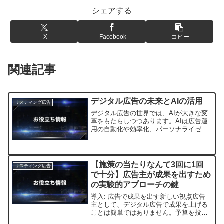
シェアする
X
Facebook
コピー
関連記事
デジタル広告の未来とAIの活用
リスティング広告
デジタル広告の世界では、AIが大きな変
革をもたらしつつあります。AIは広告運
用の自動化や効率化、パーソナライゼー
ション、クリエイティブの最適化など、
さまざまな領域で広告業界に大きな影響
を与えています。今後、AIの技術がさら
に進化すれば、広告...
【施策の当たりなんて3回に1回
リスティング広告
で十分】広告主が成果を出すため
の実験的アプローチの鍵
導入: 広告で成果を出す新しい視点広告
主として、デジタル広告で成果を上げる
ことは簡単ではありません。予算を投じ
ても期待通りの結果が出ないこともあり