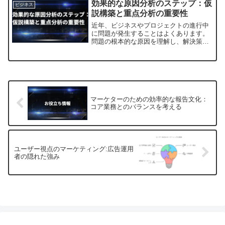
効果的な原因分析のステップ：仮
ビジネス
化キリンはその長い首で知...
説構築と重点分析の重要性
近年、ビジネスやプロジェクトの進行中
に問題が発生することはよくあります。
問題の根本的な原因を理解し、解決策を
見つけるためには、的確な原因分析が必
要です。しかし、いきなり数字に焦点を
当てて分解することは、効果的な結果を
得る上でおすすめできませ...
マーケターのための効率的な報告文化：
コア業務とのバランスを考える
ユーザー視点のマーケティング:広告運用
者の隠れた強み