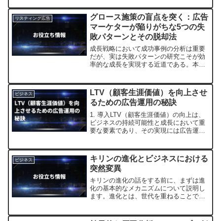
ます。しかし、成功への鍵は「実験的な
アプローチ」にあります。このブログで
グロース施策の盲点を突く：広告
リスティング広告
は、広告運用における実...
マーケターが陥りがちな5つの失
敗パターンとその脱却法
成長戦略において成功事例の分析は重要
だが、実は失敗パターンの研究こそが効
率的な成長を実現する近道である。本稿
では、特に広告運用マーケターが陥りが
ちな5つの典型的失敗パターンを抽出し、
その背景要因と具体的改善策を実践的な
LTV（顧客生涯価値）を向上させ
ビジネス
観点から解説する。過去...
るための広告運用の秘訣
1. 導入LTV（顧客生涯価値）の向上は、
ビジネスの持続可能性と成長において重
要な要素であり、その実現には広告運用
が欠かせません。LTVが低い場合、企業
は収益を最大化できず、競争に勝つのが
難しくなります。この記事では、LTVが
キリンの進化とビジネスにおける
ビジネス
低い理由と、そ...
突然変異
キリンの進化の話をする前に、まずは進
化の基本的なメカニズムについて説明し
ます。進化とは、世代を重ねることで生
物の形質が変化していくプロセスです。
このプロセスは自然選択と突然変異によ
って推進されます。キリンの長い首の進